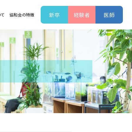
新卒
経験者
医師
いて
協和会の特徴
て