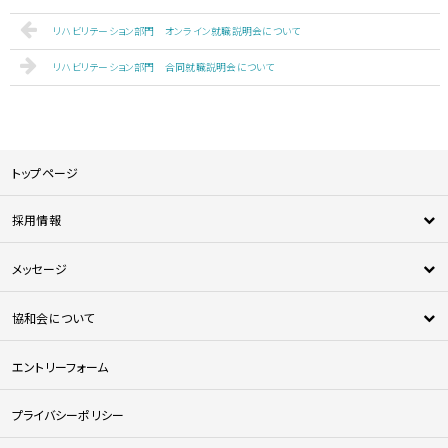
リハビリテーション部門 オンライン就職説明会について
リハビリテーション部門 合同就職説明会について
トップページ
採用情報
新卒採用
メッセージ
中途採用
新人メッセージ
医師採用
協和会について
中途採用者メッセージ
法人について
エントリーフォーム
協和会の特徴
協和会を知る
プライバシーポリシー
人材育成について