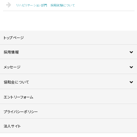
リハビリテーション部門 採用試験について
トップページ
採用情報
新卒採用
メッセージ
中途採用
新人メッセージ
医師採用
協和会について
中途採用者メッセージ
法人について
エントリーフォーム
協和会の特徴
協和会を知る
プライバシーポリシー
人材育成について
法人サイト