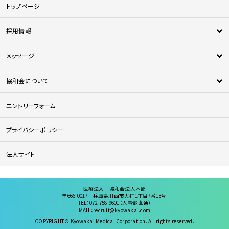
トップページ
採用情報
新卒採用
メッセージ
中途採用
新人メッセージ
医師採用
協和会について
中途採用者メッセージ
法人について
エントリーフォーム
協和会の特徴
協和会を知る
プライバシーポリシー
人材育成について
法人サイト
医療法人 協和会法人本部
〒666-0017 兵庫県川西市火打1丁目7番13号
TEL：072-758-9601（人事部直通）
MAIL：recruit@kyowakai.com
COPYRIGHT © Kyowakai Medical Corporation. All rights reserved.