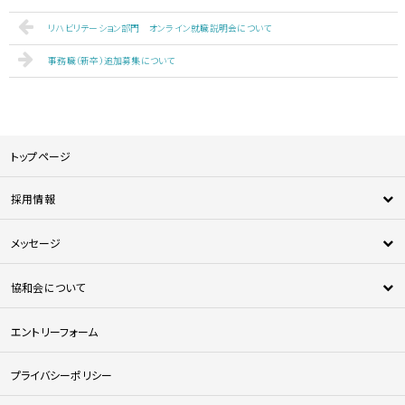
リハビリテーション部門 オンライン就職説明会について
事務職（新卒）追加募集について
トップページ
採用情報
新卒採用
メッセージ
中途採用
新人メッセージ
医師採用
協和会について
中途採用者メッセージ
法人について
エントリーフォーム
協和会の特徴
協和会を知る
プライバシーポリシー
人材育成について