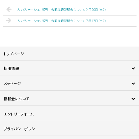
リハビリテーション部門 合同就職説明会について（4月20日（土））
リハビリテーション部門 合同就職説明会について（8月17日（土））
トップページ
採用情報
新卒採用
メッセージ
中途採用
新人メッセージ
医師採用
協和会について
中途採用者メッセージ
法人について
エントリーフォーム
協和会の特徴
協和会を知る
プライバシーポリシー
人材育成について