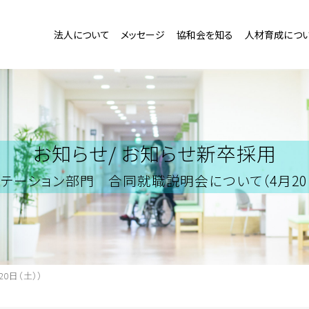
法人について
メッセージ
協和会を知る
人材育成につ
お知らせ/
お知らせ新卒採用
リテーション部門 合同就職説明会について（4月20日
0日（土））