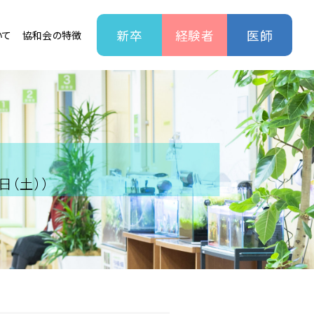
新卒
経験者
医師
いて
協和会の特徴
（土））