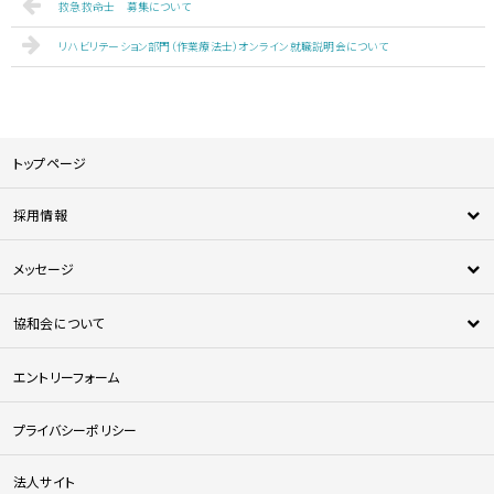
救急救命士 募集について
リハビリテーション部門（作業療法士）オンライン就職説明会について
トップページ
採用情報
新卒採用
メッセージ
中途採用
新人メッセージ
医師採用
協和会について
中途採用者メッセージ
法人について
エントリーフォーム
協和会の特徴
協和会を知る
プライバシーポリシー
人材育成について
法人サイト