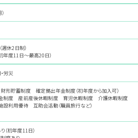
月）
（週休2日制）
初年度11日～最高20日）
用・労災
財形貯蓄制度 確定拠出年金制度（初年度から加入可）
舞金制度 産前産後休暇制度 育児休暇制度 介護休暇制度
施設利用優待 互助会活動（職員旅行など）
り（初年度11日）
務制度あり