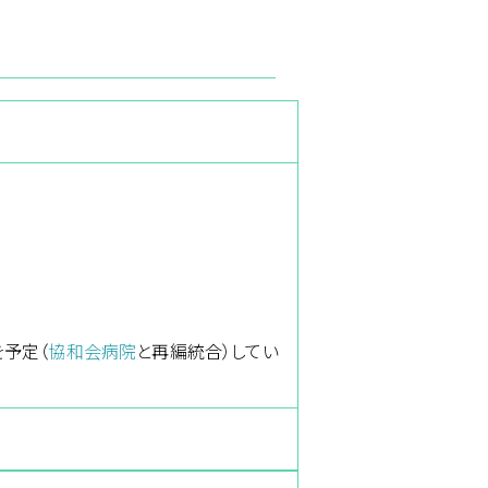
予定（
協和会病院
と再編統合）してい