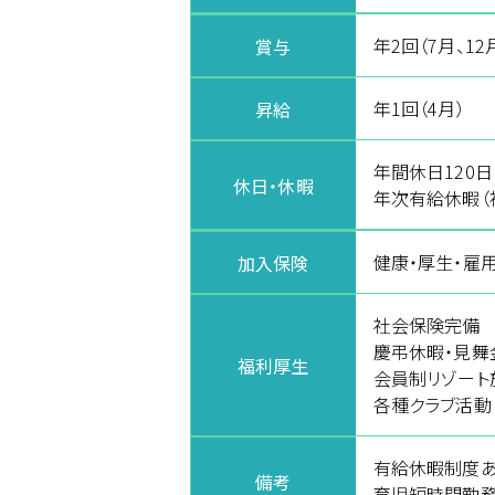
年2回（7月、12
賞与
年1回（4月）
昇給
年間休日120日
休日・休暇
年次有給休暇（
健康・厚生・雇
加入保険
社会保険完備 
慶弔休暇・見
福利厚生
会員制リゾート
各種クラブ活動
有給休暇制度あ
備考
育児短時間勤