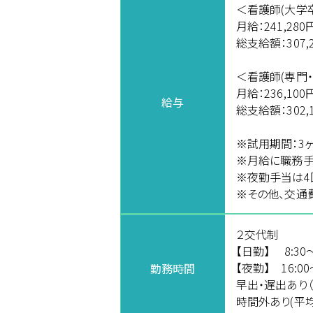
＜看護師(大学
月給：241,28
総支給額：307,
＜看護師(専門・
月給：236,10
給与
総支給額：302,
※試用期間：3
※月給に職務手
※夜勤手当は4
※その他、交通
２交代制
【日勤】 8:30～
【夜勤】 16:00
勤務時間
早出・遅出あり
時間外あり(平均