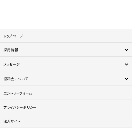
トップページ
採用情報
新卒採用
メッセージ
中途採用
新人メッセージ
医師採用
協和会について
中途採用者メッセージ
法人について
エントリーフォーム
協和会の特徴
協和会を知る
プライバシーポリシー
人材育成について
法人サイト