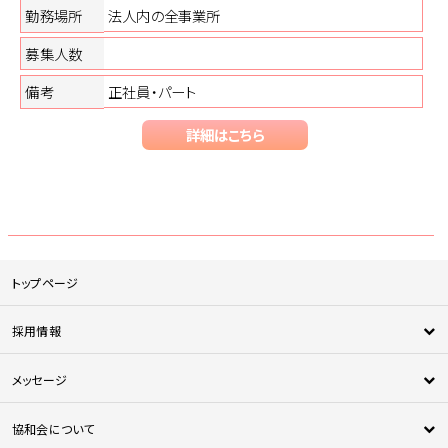
勤務場所
法人内の全事業所
募集人数
備考
正社員・パート
詳細はこちら
トップページ
採用情報
新卒採用
メッセージ
中途採用
新人メッセージ
医師採用
協和会について
中途採用者メッセージ