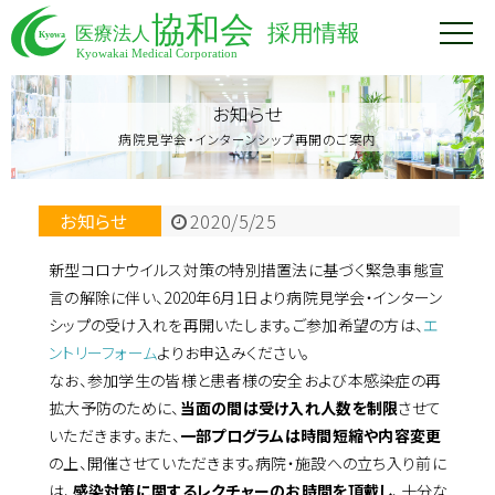
お知らせ
病院見学会・インターンシップ再開のご案内
お知らせ
2020/5/25
新型コロナウイルス対策の特別措置法に基づく緊急事態宣
言の解除に伴い、2020年6月1日より病院見学会・インターン
シップの受け入れを再開いたします。ご参加希望の方は、
エ
ントリーフォーム
よりお申込みください。
なお、参加学生の皆様と患者様の安全および本感染症の再
拡大予防のために、
当面の間は受け入れ人数を制限
させて
いただきます。また、
一部プログラムは時間短縮や内容変更
の上、開催させていただきます。病院・施設への立ち入り前に
は、
感染対策に関するレクチャーのお時間を頂戴し
、十分な