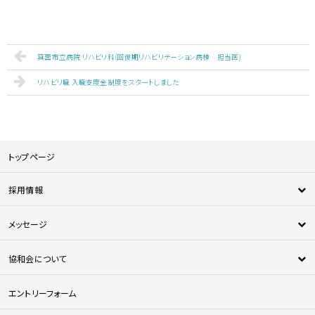
箕面市立病院 リハビリ科(回復期リハビリテーション病棟 担当医)
リハビリ職 入職支度金制度をスタートしました
トップページ
採用情報
新卒採用
メッセージ
中途採用
新人メッセージ
医師採用
協和会について
中途採用者メッセージ
法人について
エントリーフォーム
協和会の特徴