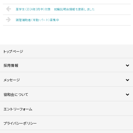
薬学生（2024年3月卒）対象 就職説明会情報を更新しました
調理補助者（常勤・パート）募集中
トップページ
採用情報
新卒採用
メッセージ
中途採用
新人メッセージ
医師採用
協和会について
中途採用者メッセージ
法人について
エントリーフォーム
協和会の特徴
協和会を知る
プライバシーポリシー
人材育成について