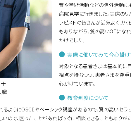
育や学術活動などの院外活動にも
病院見学に行きました。実際のリ
ラピストの皆さんが活気よくリハ
もありながら、質の高いOTにな
かけでした。
●
実際に働いてみて今心掛け
対象となる患者さまは基本的に目
視点を持ちつつ、患者さまを尊重
心がけています。
法士
入職
●
教育制度について
るようにOSCEやベーシック講座があるので、質の高いセラ
しいので、困ったことがあればすぐに相談できることもありがた