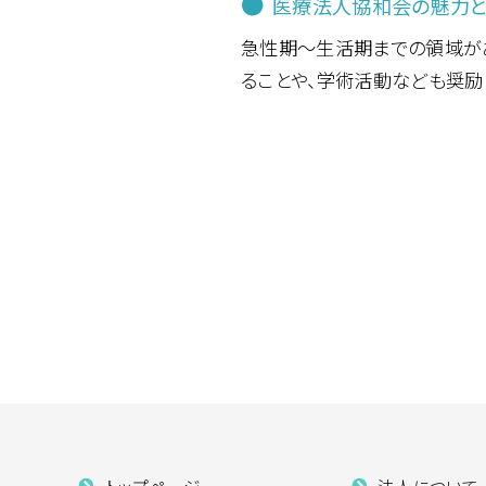
●
医療法人協和会の魅力
急性期～生活期までの領域があ
ることや、学術活動なども奨励
トップページ
法人について