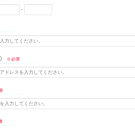
-
）
※必須
須
須