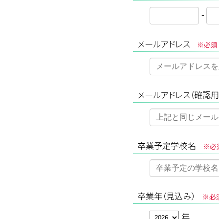
-
メールアドレス
※必須
メールアドレス（確認用
卒業予定学校名
※必
卒業年（見込み）
※必
年