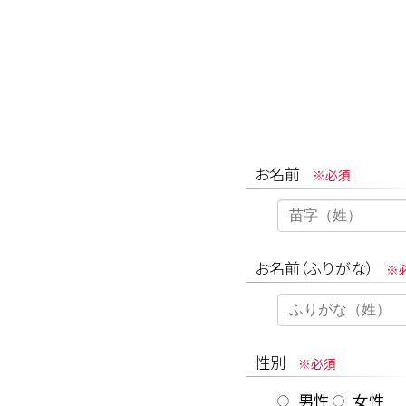
お名前
※必須
お名前（ふりがな）
※
性別
※必須
男性
女性