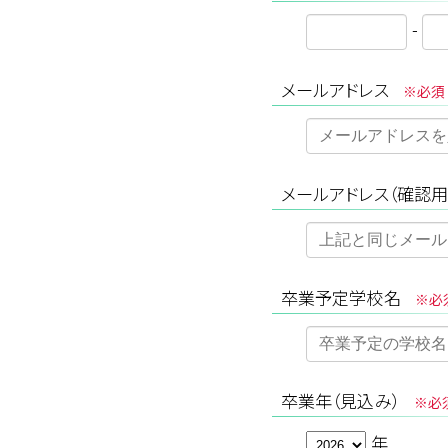
-
メールアドレス
※必須
メールアドレス（確認用
卒業予定学校名
※必
卒業年（見込み）
※必
年