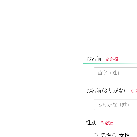
お名前
※必須
お名前（ふりがな）
※
性別
※必須
男性
女性