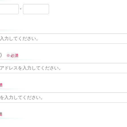
-
）
※必須
須
須